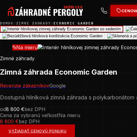
CENOV
DOMOV
/
ZIMNÉ ZÁHRADY
/
ECONOMIC GARDEN
Na mieru
Zimné záhrady
Zimná záhrada Economic Garden
Recenzie zákazníkov
Google
Dostupná hliníková zimná záhrada s polykarbonátom a 
od
8 800 €
bez DPH
Cena za vybranú veľkosť
Na mieru
8 800 €
bez DPH
VYŽIADAŤ CENOVÚ PONUKU