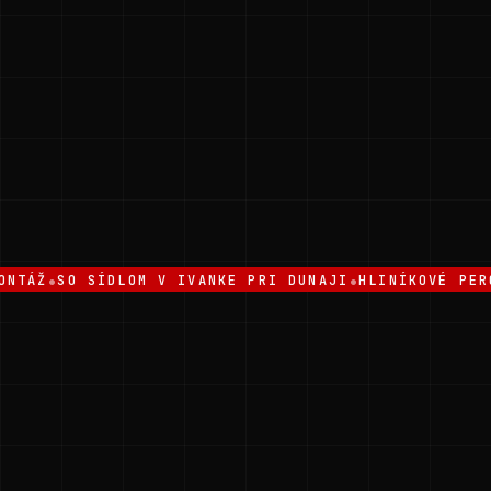
•
•
Ž
SO SÍDLOM V IVANKE PRI DUNAJI
HLINÍKOVÉ PERGOLY