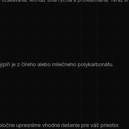
e očakávania. Montáž bola rýchla a profesionálna. Teraz s
ýplň je z číreho alebo mliečneho polykarbonátu.
oločne upresníme vhodné riešenie pre váš priestor.