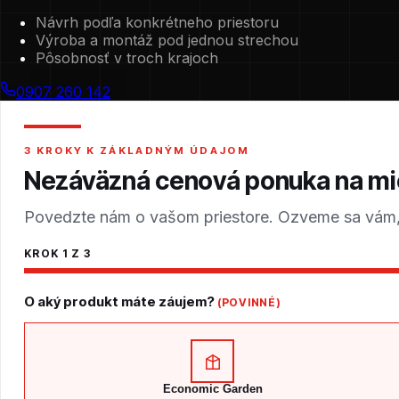
Návrh podľa konkrétneho priestoru
Výroba a montáž pod jednou strechou
Pôsobnosť v troch krajoch
0907 260 142
3 KROKY K ZÁKLADNÝM ÚDAJOM
Nezáväzná cenová ponuka na mi
Povedzte nám o vašom priestore. Ozveme sa vám, 
KROK
1
Z 3
O aký produkt máte záujem?
(POVINNÉ)
Economic Garden